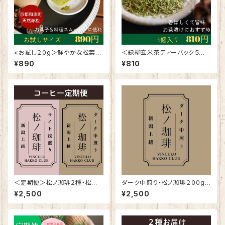
<お試し２０g＞鮮やかな松葉グ
＜緑柳玄米茶ティーバック５個
リーンパウダー 料理やお菓子
入＞松に緑茶と玄米をプラスで
¥890
¥810
に使いやすい
旨味＆香ばしい味
＜定期便＞松ノ珈琲２種・松の
ダーク中煎り・松ノ珈琲２００g・
効能＋抗酸化力アップ！VINCU
心と体をととのえるブレンド
¥2,500
¥2,500
LOコラボ コーヒー