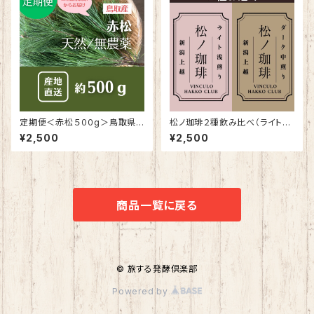
定期便＜赤松５００g＞鳥取県
松ノ珈琲２種飲み比べ（ライト＆
三朝温泉（４−12月）＆岩手南部
ダーク） 心と体をととのえるブ
¥2,500
¥2,500
（１−3月）
レンド
商品一覧に戻る
© 旅する発酵倶楽部
Powered by