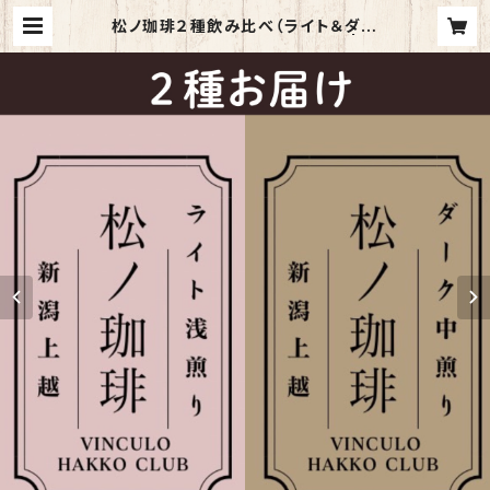
松ノ珈琲２種飲み比べ（ライト＆ダー
ク） 心と体をととのえるブレンド | 旅
する発酵倶楽部