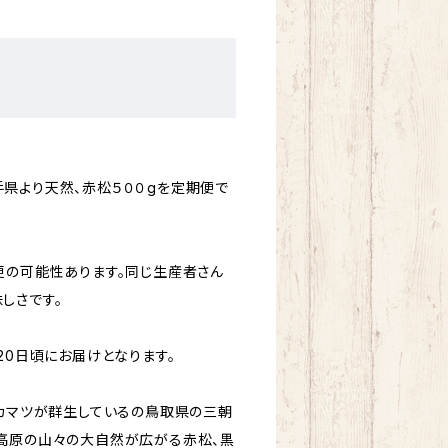
。
県より天然、赤松５００gを定期便で
変更の可能性あります。同じ生産者さん
しさです。
20日頃にお届けとなります。
アカマツが群生しているの鳥取県の三朝
高原の山々の大自然が広がる赤松、黒