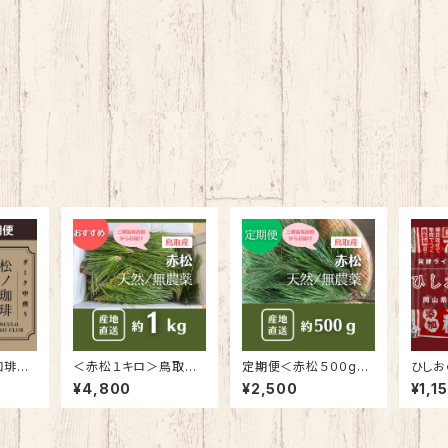
珈琲２
＜赤松１キロ＞鳥取県
定期便＜赤松５００g＞
ひしお
抗酸化
三朝温泉で収穫した松
鳥取県三朝温泉（４−12
刀味噌
¥4,800
¥2,500
¥1,1
ULOコ
(天然・無農薬)
月）＆岩手南部（１−3
月）