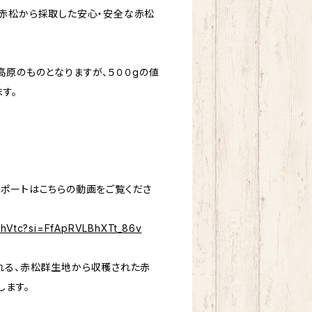
赤松から採取した安心・安全な赤松
高原のものとなりますが、５００gの値
す。
ポートはこちらの動画をご覧くださ
mwhVtc?si=FfApRVLBhXTt_86v
れる、赤松群生地から収穫された赤
します。