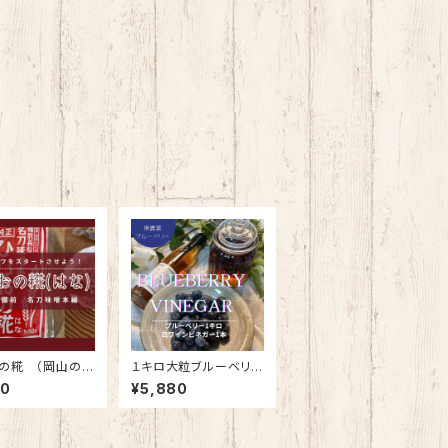
の糀 （岡山の名
１キロ大粒ブルーベリ
本舗）５５０g入り
ーでフルーツビネガー
50
¥5,880
シロップ＊自分で仕込む
キット