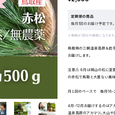
定期便の商品
毎月1回のお届け予定です。
※価格は1回分の価格になります
鳥取県の三朝温泉高原＆岩手
お届けします。
注意⚠️ 6月は岡山の松に
の赤松で鳥取と大差ない美味
月１回のペースで 毎月16−
4月−12月お届けするのは
温泉高原のアカマツ。大山や