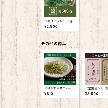
定期便＜赤松５００g＞
鳥取県三朝温泉（４−12
¥2,500
月）＆岩手南部（１−3
月）
その他の商品
＜緑柳玄米茶ティーバ
＜定期便＞松ノ
ック５個入＞松に緑茶
種・松の効能＋
¥810
¥2,500
と玄米をプラスで旨味＆
力アップ！VINC
香ばしい味
ラボ コーヒー