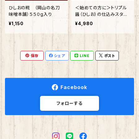
ひしおの糀 （岡山の名刀
＜始めての方に＞トリプル
味噌本舗）５５０g入り
醤（ひしお）の仕込みスター
ターキット
¥1,150
¥4,980
保存
シェア
LINE
ポスト
Facebook
フォローする