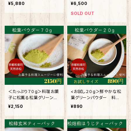
自分で仕込むキット
¥5,880
¥6,500
SOLD OUT
＜たっぷり７０g＞料理お菓
<お試し２０g＞鮮やかな松
子に松薫る松葉グリーンパ
葉グリーンパウダー 料理
ウダー
やお菓子に使いやすい
¥2,150
¥890