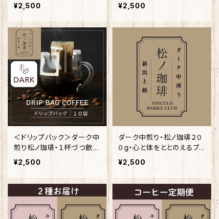
無農薬)
岩手南部（１−3月）
¥2,500
¥2,500
＜ドリップバック＞ダーク中
ダーク中煎り・松ノ珈琲２０
煎り松ノ珈琲・１杯づつ飲み
０g・心と体をととのえるブ
やすいパック10つ入り
レンド
¥2,500
¥2,500