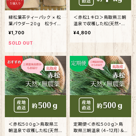
緑松葉茶ティーパック × 松
＜赤松１キロ＞鳥取県三朝
葉パウダー２０g 松ライフ
温泉で収穫した松(天然・無
セット
農薬)
¥1,700
¥4,800
SOLD OUT
＜赤松５００g＞鳥取県三
定期便＜赤松５００g＞鳥
朝温泉で収穫した松(天然・
取県三朝温泉（４−12月）＆