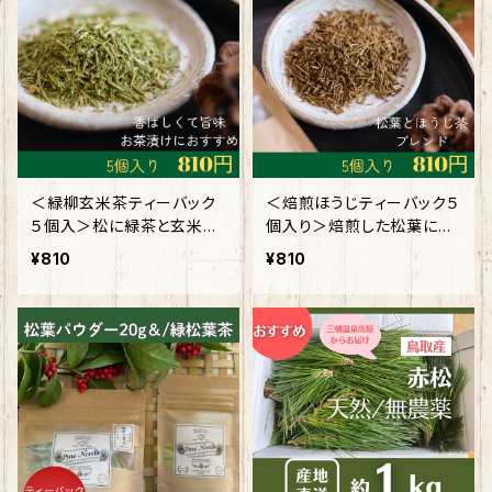
＜緑柳玄米茶ティーバック
＜焙煎ほうじティーバック５
５個入＞松に緑茶と玄米を
個入り＞焙煎した松葉にほ
プラスで旨味＆香ばしい味
うじ茶を香ばしブレンド
¥810
¥810