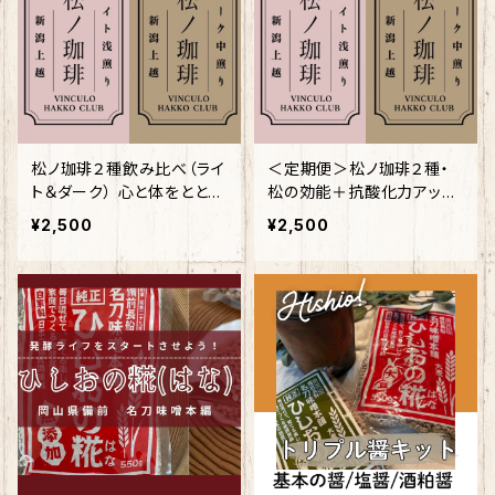
松ノ珈琲２種飲み比べ（ライ
＜定期便＞松ノ珈琲２種・
ト＆ダーク） 心と体をととの
松の効能＋抗酸化力アッ
えるブレンド
プ！VINCULOコラボ コーヒ
¥2,500
¥2,500
ー